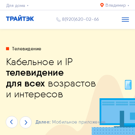
Владимир
Для дома
Для квартиры
8(920)620-02-66
Бизнесу
Телевидение
бильное приложение
абельное и IP
дный Интернет
обильное приложение
елевидение
й уровень
спокоен за близких
и
РАЙТЭК. Личный кабинет"
артиру и частный дом
пасности
и комфорта
ля всех
возрастов
ество
ачай уже сейчас!
решения любых задач
 интересов
Далее:
Видеонаблюдение